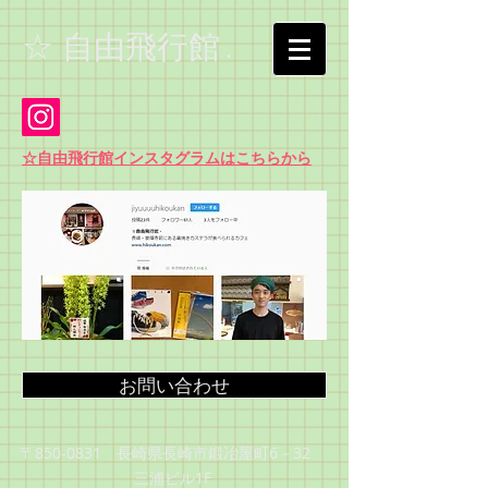
☆ 自由飛行館 .
☆
自由飛行館インスタグラムはこちらから
お問い合わせ
〒850-0831 長崎県長崎市鍛冶屋町6－32
三浦ビル1F