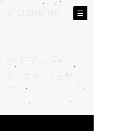
☆ 自由飛行館 .
かすてぃら
グッズ＆アクセサリ
ー