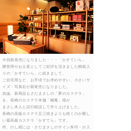
新発売 かすていら
今回新発売になりました・・・「かすていら」
贈答用やお土産としてご好評を頂きました桐箱入
りの「かすていら」に続きまして、
ご自宅用など、お手頃でお求めやすい、小さいサ
イズ・写真右が新発売になりました。
勿論、新商品もさだまさしの「夢のカステラ」
を、長崎のカステラ本舗「糖庵」様が
まさし本人と試行錯誤して作り上げました。
長崎の高級カステラ五三焼きよりも焼くのが難し
い最高級カステラ「かすてら」です。
尚、のし紙には・さだまさしのサイン朱印・が入